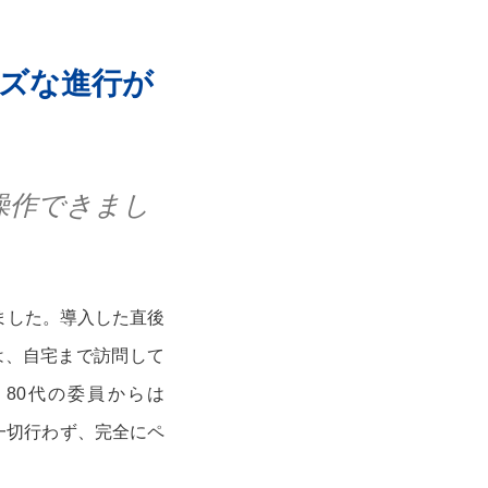
ズな進行が
操作できまし
ました。導入した直後
は、自宅まで訪問して
80代の委員からは
を一切行わず、完全にペ