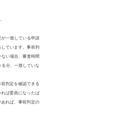
定が一致している申請
略しています。事前判
かない場合、審査時間
きる分、一致していな
事前判定を確認できる
いれば委員になったば
があれば、事前判定の