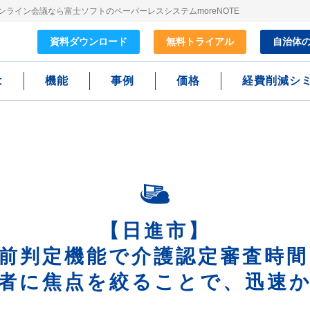
ライン会議なら富士ソフトのペーパーレスシステムmoreNOTE
資料
ダウンロード
無料
トライアル
自治体
は
機能
事例
価格
経費削減シ
【日進市】
前判定機能で介護認定審査時間
者に焦点を絞ることで、迅速