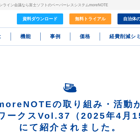
ライン会議なら富士ソフトのペーパーレスシステムmoreNOTE
資料
ダウンロード
無料
トライアル
自治体
は
機能
事例
価格
経費削減シ
moreNOTEの取り組み・活動
ークスVol.37（2025年4月
にて紹介されました。