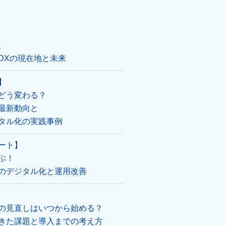
、
DXの現在地と未来
】
どう変わる？
最新動向と
タル化の実践事例
ート】
ぶ！
のデジタル化と運用改善
の見直しはいつから始める？
きた課題と導入までの考え方