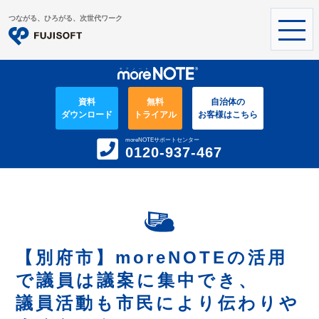
つながる、ひろがる、次世代ワーク
資料
無料
自治体の
ダウンロード
トライアル
お客様はこちら
moreNOTEサポートセンター
0120-937-467
【別府市】moreNOTEの活用
で議員は議案に集中でき、
議員活動も市民により伝わりや